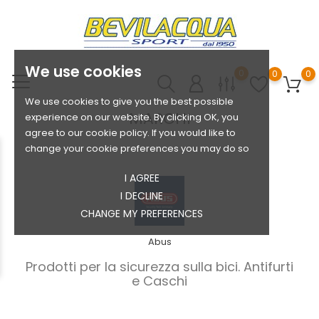
We use cookies
0
0
0
We use cookies to give you the best possible
MARCHI
experience on our website. By clicking OK, you
agree to our cookie policy. If you would like to
change your cookie preferences you may do so
I AGREE
I DECLINE
CHANGE MY PREFERENCES
Abus
Prodotti per la sicurezza sulla bici. Antifurti
e Caschi