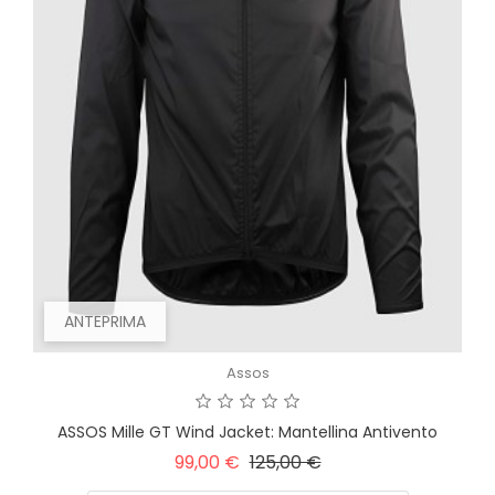
ANTEPRIMA
Assos
ASSOS Mille GT Wind Jacket: Mantellina Antivento
Prezzo
Prezzo
99,00 €
125,00 €
base