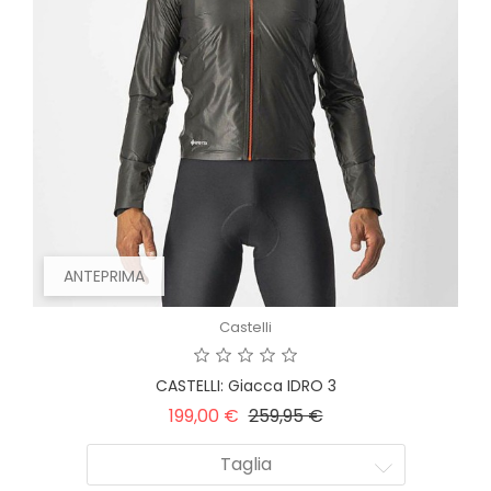
ANTEPRIMA
Castelli
CASTELLI: Giacca IDRO 3
Prezzo
Prezzo
199,00 €
259,95 €
base
Taglia