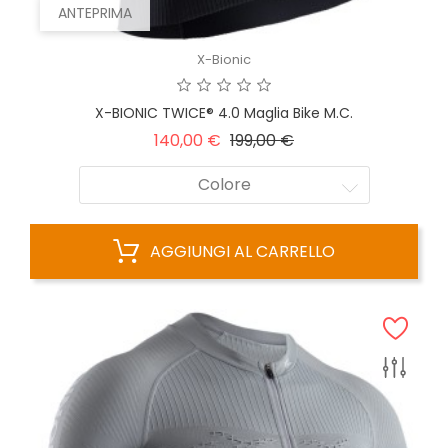
ANTEPRIMA
X-Bionic
X-BIONIC TWICE® 4.0 Maglia Bike M.c.
Prezzo
Prezzo
140,00 €
199,00 €
base
Colore
AGGIUNGI AL CARRELLO