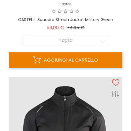
Castelli
CASTELLI: Squadra Strech Jacket Military Green
Prezzo
Prezzo
59,00 €
74,95 €
base
Taglia
AGGIUNGI AL CARRELLO