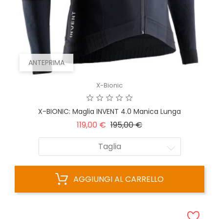
ANTEPRIMA
X-Bionic
X-BIONIC: Maglia INVENT 4.0 Manica Lunga
Prezzo
Prezzo
119,00 €
195,00 €
base
Taglia
AGGIUNGI AL CARRELLO