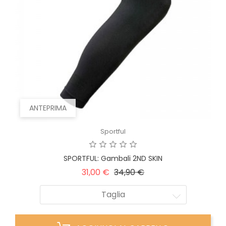
ANTEPRIMA
Sportful
SPORTFUL: Gambali 2ND SKIN
Prezzo
Prezzo
31,00 €
34,90 €
base
Taglia