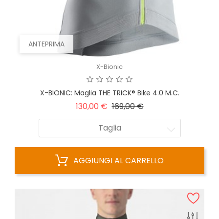
ANTEPRIMA
X-Bionic
X-BIONIC: Maglia THE TRICK® Bike 4.0 M.c.
Prezzo
Prezzo
130,00 €
169,00 €
base
Taglia
AGGIUNGI AL CARRELLO