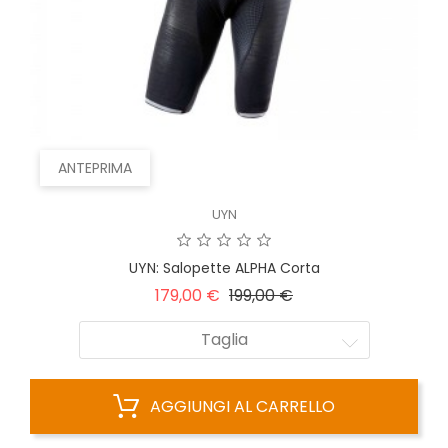
ANTEPRIMA
UYN
UYN: Salopette ALPHA Corta
Prezzo
Prezzo
179,00 €
199,00 €
base
Taglia
AGGIUNGI AL CARRELLO