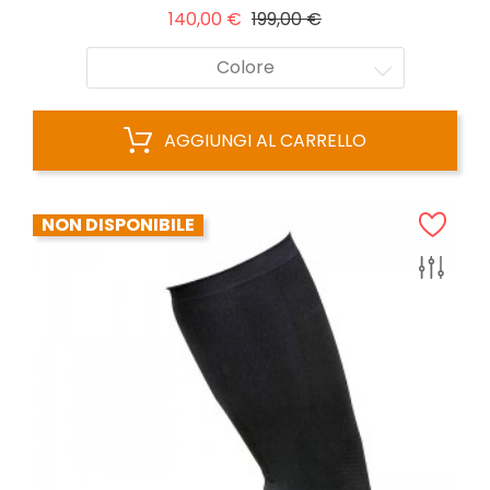
Prezzo
Prezzo
140,00 €
199,00 €
base
Colore
AGGIUNGI AL CARRELLO
NON DISPONIBILE