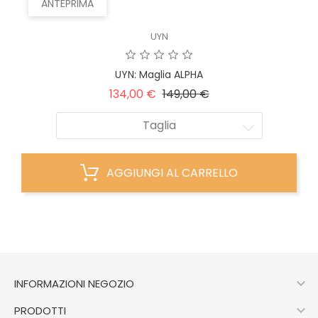
ANTEPRIMA
UYN
UYN: Maglia ALPHA
Prezzo
Prezzo
134,00 €
149,00 €
base
Taglia
AGGIUNGI AL CARRELLO

INFORMAZIONI NEGOZIO

PRODOTTI