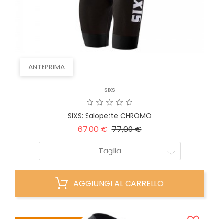
ANTEPRIMA
sixs
SIXS: Salopette CHROMO
Prezzo
Prezzo
67,00 €
77,00 €
base
Taglia
AGGIUNGI AL CARRELLO